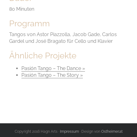
80 Minuten
Programm
Tangos von Astor Piazzolla, Jacob Gade, Carlos
Gardel und José Bragato für Cello und Klavier
Ähnliche Projekte
Pasión Tango – The Dance »
Pasión Tango – The Story »
Copyright 2016 Hagn Arts ·
Impressum
· Design von
Ostheimer.at