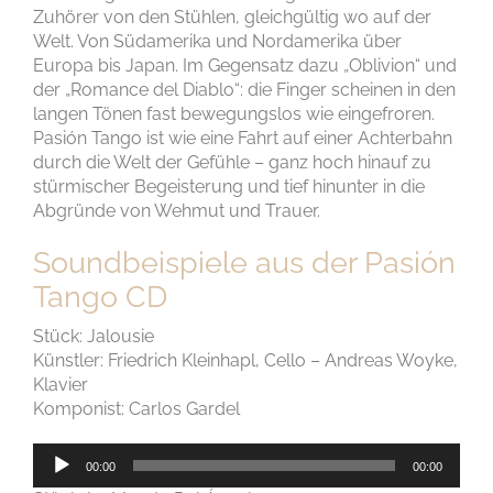
Zuhörer von den Stühlen, gleichgültig wo auf der
Welt. Von Südamerika und Nordamerika über
Europa bis Japan. Im Gegensatz dazu „Oblivion“ und
der „Romance del Diablo“: die Finger scheinen in den
langen Tönen fast bewegungslos wie eingefroren.
Pasión Tango ist wie eine Fahrt auf einer Achterbahn
durch die Welt der Gefühle – ganz hoch hinauf zu
stürmischer Begeisterung und tief hinunter in die
Abgründe von Wehmut und Trauer.
Soundbeispiele aus der Pasión
Tango CD
Stück: Jalousie
Künstler: Friedrich Kleinhapl, Cello – Andreas Woyke,
Klavier
Komponist: Carlos Gardel
Audio-
00:00
00:00
Player